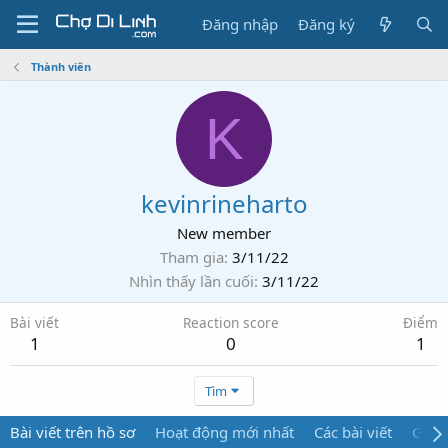
Đăng nhập
Đăng ký
Thành viên
K
kevinrineharto
New member
Tham gia
3/11/22
Nhìn thấy lần cuối
3/11/22
Bài viết
Reaction score
Điểm
1
0
1
Tìm
Bài viết trên hồ sơ
Hoạt động mới nhất
Các bài viết
Giới 