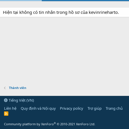
Hiện tại không có tin nhắn trong hồ sơ của kevinrineharto.
Thành viên
Tiếng Việt (VN)
Liên hệ
Quy định và Nội quy
Privacy policy
Trợ giúp
Trang chủ
R
S
S
®
Community platform by XenForo
© 2010-2021 XenForo Ltd.