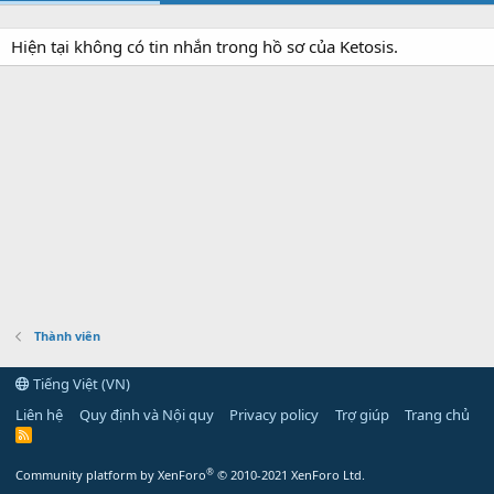
Hiện tại không có tin nhắn trong hồ sơ của Ketosis.
Thành viên
Tiếng Việt (VN)
Liên hệ
Quy định và Nội quy
Privacy policy
Trợ giúp
Trang chủ
R
S
S
®
Community platform by XenForo
© 2010-2021 XenForo Ltd.