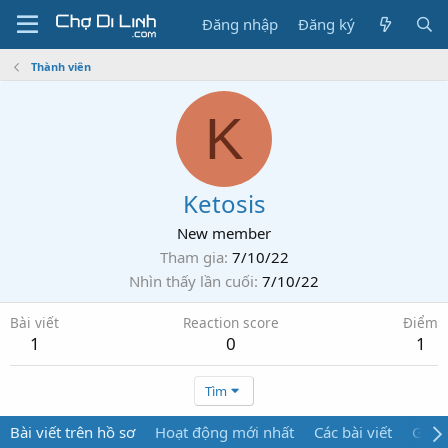
Đăng nhập
Đăng ký
Thành viên
K
Ketosis
New member
Tham gia
7/10/22
Nhìn thấy lần cuối
7/10/22
Bài viết
Reaction score
Điểm
1
0
1
Tìm
Bài viết trên hồ sơ
Hoạt động mới nhất
Các bài viết
Giới 