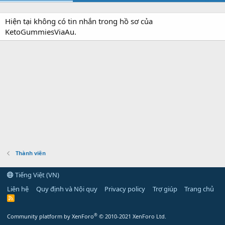
Hiện tại không có tin nhắn trong hồ sơ của
KetoGummiesViaAu.
Thành viên
Tiếng Việt (VN)
Liên hệ
Quy định và Nội quy
Privacy policy
Trợ giúp
Trang chủ
R
S
S
®
Community platform by XenForo
© 2010-2021 XenForo Ltd.