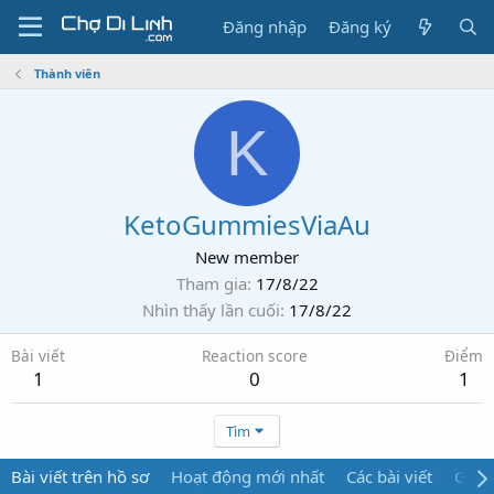
Đăng nhập
Đăng ký
Thành viên
K
KetoGummiesViaAu
New member
Tham gia
17/8/22
Nhìn thấy lần cuối
17/8/22
Bài viết
Reaction score
Điểm
1
0
1
Tìm
Bài viết trên hồ sơ
Hoạt động mới nhất
Các bài viết
Giới 