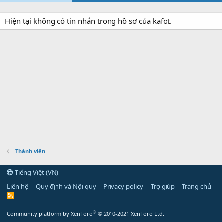
Hiện tại không có tin nhắn trong hồ sơ của kafot.
Thành viên
Tiếng Việt (VN)
Liên hệ
Quy định và Nội quy
Privacy policy
Trợ giúp
Trang chủ
R
S
S
®
Community platform by XenForo
© 2010-2021 XenForo Ltd.