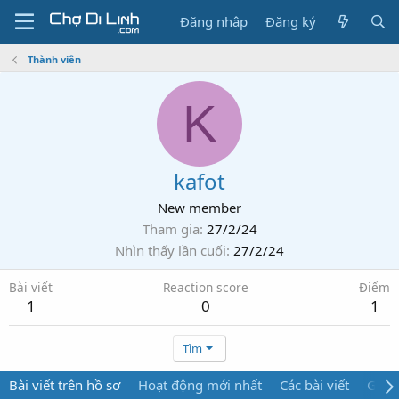
Đăng nhập
Đăng ký
Thành viên
K
kafot
New member
Tham gia
27/2/24
Nhìn thấy lần cuối
27/2/24
Bài viết
Reaction score
Điểm
1
0
1
Tìm
Bài viết trên hồ sơ
Hoạt động mới nhất
Các bài viết
Giới 