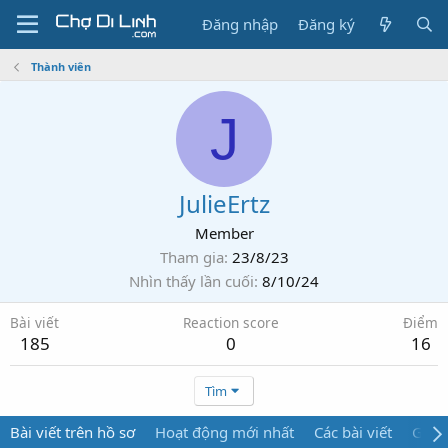
Đăng nhập
Đăng ký
Thành viên
J
JulieErtz
Member
Tham gia
23/8/23
Nhìn thấy lần cuối
8/10/24
Bài viết
Reaction score
Điểm
185
0
16
Tìm
Bài viết trên hồ sơ
Hoạt động mới nhất
Các bài viết
Giới 