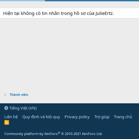
Hiện tại không có tin nhắn trong hồ sơ của JulieErtz.
Thành viên
Tiếng Việt (VN)
Liên hệ
Quy định và Nội quy
Privacy policy
Trợ giúp
Trang chủ
R
S
S
®
Community platform by XenForo
© 2010-2021 XenForo Ltd.