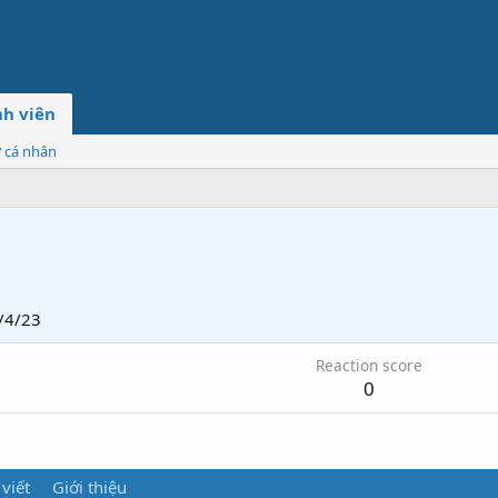
h viên
ơ cá nhân
/4/23
Reaction score
0
 viết
Giới thiệu