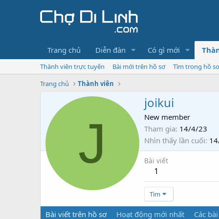
Trang chủ
Diễn đàn
Có gì mới
Thàn
Thành viên trực tuyến
Bài mới trên hồ sơ
Tìm trong hồ s
Trang chủ
Thành viên
joikui
J
New member
Tham gia
14/4/23
Nhìn thấy lần cuối
14
Bài viết
1
Tìm
Bài viết trên hồ sơ
Hoạt động mới nhất
Các bài