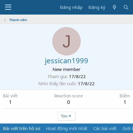
Đăng nhập
Đăng ký
Thành viên
J
jessican1999
New member
Tham gia
17/8/22
Nhìn thấy lần cuối
17/8/22
Bài viết
Reaction score
Điểm
1
0
1
Tìm
Bài viết trên hồ sơ
Hoạt động mới nhất
Các bài viết
Giới 