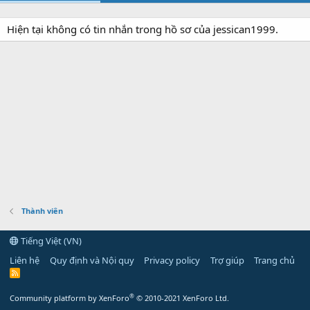
Hiện tại không có tin nhắn trong hồ sơ của jessican1999.
Thành viên
Tiếng Việt (VN)
Liên hệ
Quy định và Nội quy
Privacy policy
Trợ giúp
Trang chủ
R
S
S
®
Community platform by XenForo
© 2010-2021 XenForo Ltd.