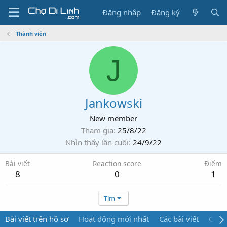
Đăng nhập
Đăng ký
Thành viên
J
Jankowski
New member
Tham gia
25/8/22
Nhìn thấy lần cuối
24/9/22
Bài viết
Reaction score
Điểm
8
0
1
Tìm
Bài viết trên hồ sơ
Hoạt động mới nhất
Các bài viết
Giới 