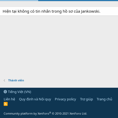
Hiện tại không có tin nhắn trong hồ sơ của Jankowski.
Thành viên
Tiếng Việt (VN)
Liên hệ
Quy định và Nội quy
Privacy policy
Trợ giúp
Trang chủ
R
S
S
®
Community platform by XenForo
© 2010-2021 XenForo Ltd.