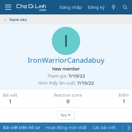
Đăng nhập
Đăng ký
Thành viên
I
IronWarriorCanadabuy
New member
Tham gia
7/10/22
Nhìn thấy lần cuối
7/10/22
Bài viết
Reaction score
Điểm
1
0
1
Tìm
Bài viết trên hồ sơ
Hoạt động mới nhất
Các bài viết
Giới 