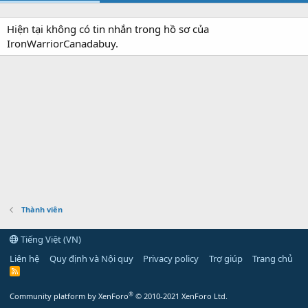
Hiện tại không có tin nhắn trong hồ sơ của
IronWarriorCanadabuy.
Thành viên
Tiếng Việt (VN)
Liên hệ
Quy định và Nội quy
Privacy policy
Trợ giúp
Trang chủ
R
S
S
®
Community platform by XenForo
© 2010-2021 XenForo Ltd.