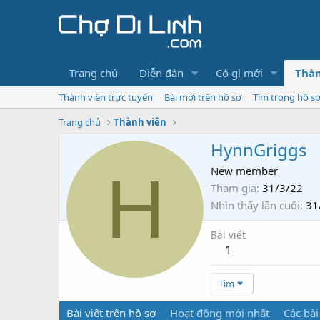
Trang chủ
Diễn đàn
Có gì mới
Thàn
Thành viên trực tuyến
Bài mới trên hồ sơ
Tìm trong hồ s
Trang chủ
Thành viên
HynnGriggs
H
New member
Tham gia
31/3/22
Nhìn thấy lần cuối
31
Bài viết
1
Tìm
Bài viết trên hồ sơ
Hoạt động mới nhất
Các bài