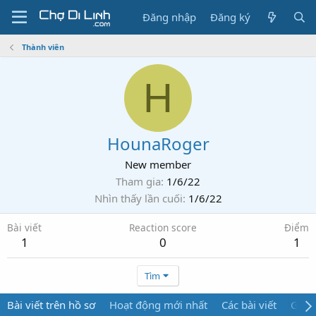
Đăng nhập
Đăng ký
Thành viên
H
HounaRoger
New member
Tham gia
1/6/22
Nhìn thấy lần cuối
1/6/22
Bài viết
Reaction score
Điểm
1
0
1
Tìm
Bài viết trên hồ sơ
Hoạt động mới nhất
Các bài viết
Giới 