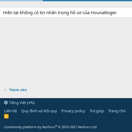
Hiện tại không có tin nhắn trong hồ sơ của HounaRoger.
Thành viên
Tiếng Việt (VN)
Liên hệ
Quy định và Nội quy
Privacy policy
Trợ giúp
Trang chủ
R
S
S
®
Community platform by XenForo
© 2010-2021 XenForo Ltd.