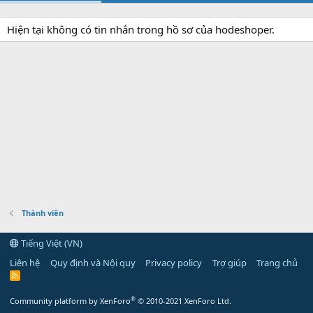
Hiện tại không có tin nhắn trong hồ sơ của hodeshoper.
Thành viên
Tiếng Việt (VN)
Liên hệ
Quy định và Nội quy
Privacy policy
Trợ giúp
Trang chủ
R
S
S
®
Community platform by XenForo
© 2010-2021 XenForo Ltd.