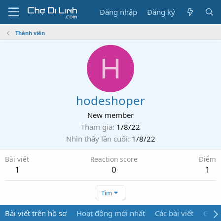
Đăng nhập
Đăng ký
Thành viên
H
hodeshoper
New member
Tham gia
1/8/22
Nhìn thấy lần cuối
1/8/22
Bài viết
Reaction score
Điểm
1
0
1
Tìm
Bài viết trên hồ sơ
Hoạt động mới nhất
Các bài viết
Giới 