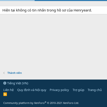
Hiện tại không có tin nhắn trong hồ sơ của Henryeard.
Thành viên
Tiếng Việt (VN)
Liên hệ
Quy định và Nội quy
Privacy policy
Trợ giúp
Trang chủ
R
S
S
®
Community platform by XenForo
© 2010-2021 XenForo Ltd.