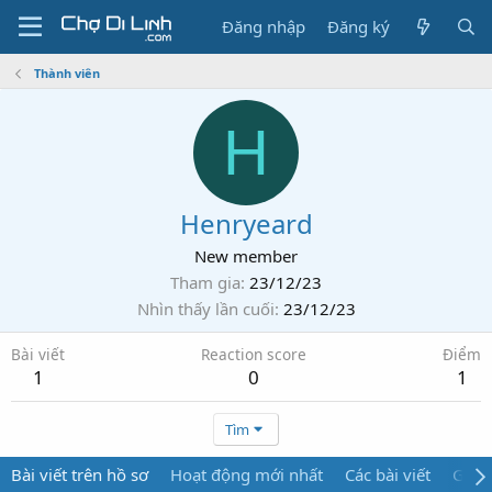
Đăng nhập
Đăng ký
Thành viên
H
Henryeard
New member
Tham gia
23/12/23
Nhìn thấy lần cuối
23/12/23
Bài viết
Reaction score
Điểm
1
0
1
Tìm
Bài viết trên hồ sơ
Hoạt động mới nhất
Các bài viết
Giới 