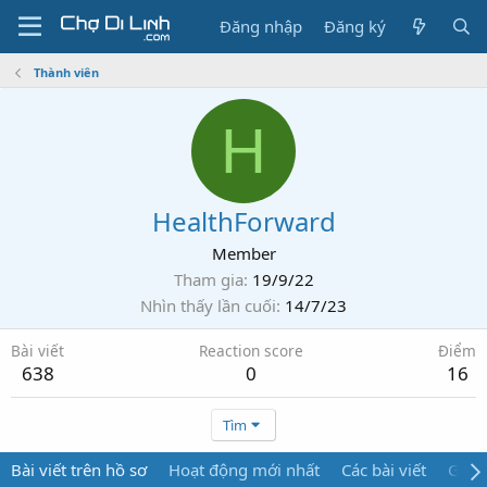
Đăng nhập
Đăng ký
Thành viên
H
HealthForward
Member
Tham gia
19/9/22
Nhìn thấy lần cuối
14/7/23
Bài viết
Reaction score
Điểm
638
0
16
Tìm
Bài viết trên hồ sơ
Hoạt động mới nhất
Các bài viết
Giới 