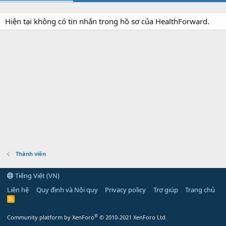
Hiện tại không có tin nhắn trong hồ sơ của HealthForward.
Thành viên
Tiếng Việt (VN)
Liên hệ
Quy định và Nội quy
Privacy policy
Trợ giúp
Trang chủ
R
S
S
®
Community platform by XenForo
© 2010-2021 XenForo Ltd.