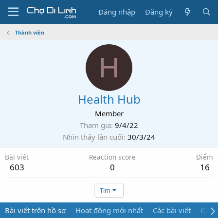
Đăng nhập
Đăng ký
Thành viên
H
Health Hub
Member
Tham gia
9/4/22
Nhìn thấy lần cuối
30/3/24
Bài viết
Reaction score
Điểm
603
0
16
Tìm
Bài viết trên hồ sơ
Hoạt động mới nhất
Các bài viết
Giới 