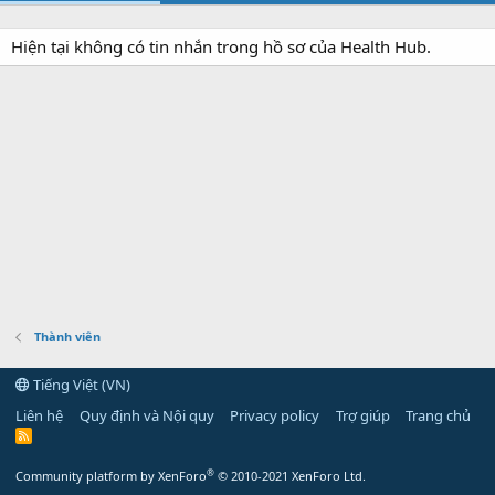
Hiện tại không có tin nhắn trong hồ sơ của Health Hub.
Thành viên
Tiếng Việt (VN)
Liên hệ
Quy định và Nội quy
Privacy policy
Trợ giúp
Trang chủ
R
S
S
®
Community platform by XenForo
© 2010-2021 XenForo Ltd.