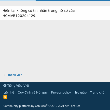
Hiện tại không có tin nhắn trong hồ sơ của
HCMVB120204129.
Thành viên
Tiếng Việt (VN)
Liên hệ
Quy định và Nội quy
Privacy policy
Trợ giúp
Trang chủ
R
S
S
®
Community platform by XenForo
© 2010-2021 XenForo Ltd.