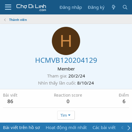
Đăng nhập
Đăng ký
Thành viên
H
HCMVB120204129
Member
Tham gia
20/2/24
Nhìn thấy lần cuối
8/10/24
Bài viết
Reaction score
Điểm
86
0
6
Tìm
Bài viết trên hồ sơ
Hoạt động mới nhất
Các bài viết
Giới 