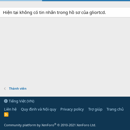
Hiện tại không có tin nhắn trong hồ sơ của gliortcd.
Thành viên
Tiếng Việt (VN)
Liên hệ
Quy định và Nội quy
Privacy policy
Trợ giúp
Trang chủ
R
S
S
®
Community platform by XenForo
© 2010-2021 XenForo Ltd.