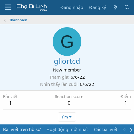
Đăng nhập
Đăng ký
Thành viên
G
gliortcd
New member
Tham gia
6/6/22
Nhìn thấy lần cuối
6/6/22
Bài viết
Reaction score
Điểm
1
0
1
Tìm
Bài viết trên hồ sơ
Hoạt động mới nhất
Các bài viết
Giới 