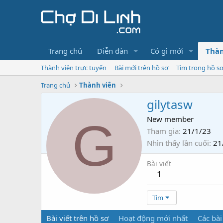
Trang chủ
Diễn đàn
Có gì mới
Thàn
Thành viên trực tuyến
Bài mới trên hồ sơ
Tìm trong hồ s
Trang chủ
Thành viên
gilytasw
G
New member
Tham gia
21/1/23
Nhìn thấy lần cuối
21
Bài viết
1
Tìm
Bài viết trên hồ sơ
Hoạt động mới nhất
Các bài