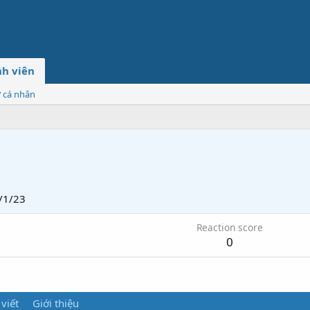
h viên
ơ cá nhân
/1/23
Reaction score
0
 viết
Giới thiệu