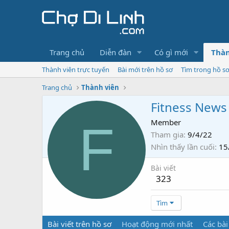
Trang chủ
Diễn đàn
Có gì mới
Thàn
Thành viên trực tuyến
Bài mới trên hồ sơ
Tìm trong hồ s
Trang chủ
Thành viên
Fitness News
F
Member
Tham gia
9/4/22
Nhìn thấy lần cuối
15
Bài viết
323
Tìm
Bài viết trên hồ sơ
Hoạt động mới nhất
Các bài