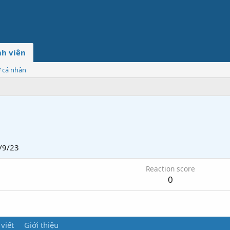
h viên
ơ cá nhân
/9/23
Reaction score
0
 viết
Giới thiệu