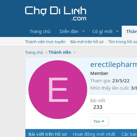
Trang chủ
Diễn đàn
Có gì mới
Thàn
Thành viên trực tuyến
Bài mới trên hồ sơ
Tìm trong hồ s
Trang chủ
Thành viên
erectilephar
E
Member
Tham gia
23/5/22
Nhìn thấy lần cuối
3/
Bài viết
233
Tìm
Bài viết trên hồ sơ
Hoạt động mới nhất
Các bài