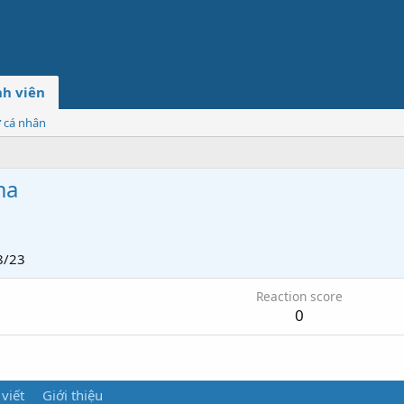
h viên
ơ cá nhân
ma
8/23
Reaction score
0
 viết
Giới thiệu