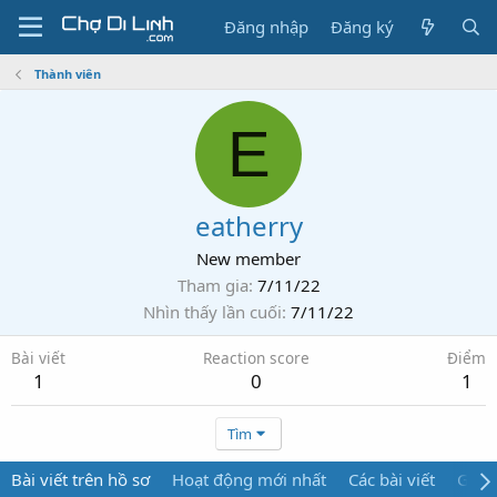
Đăng nhập
Đăng ký
Thành viên
E
eatherry
New member
Tham gia
7/11/22
Nhìn thấy lần cuối
7/11/22
Bài viết
Reaction score
Điểm
1
0
1
Tìm
Bài viết trên hồ sơ
Hoạt động mới nhất
Các bài viết
Giới 