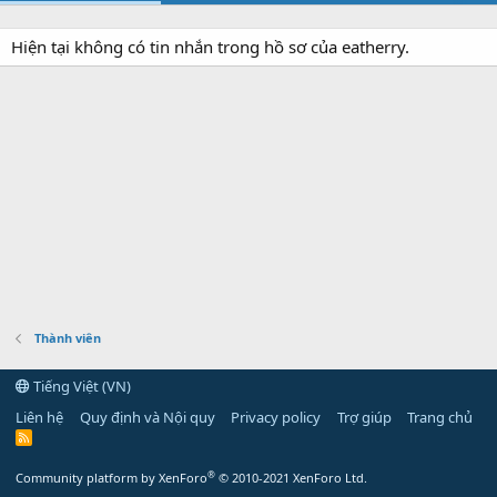
Hiện tại không có tin nhắn trong hồ sơ của eatherry.
Thành viên
Tiếng Việt (VN)
Liên hệ
Quy định và Nội quy
Privacy policy
Trợ giúp
Trang chủ
R
S
S
®
Community platform by XenForo
© 2010-2021 XenForo Ltd.