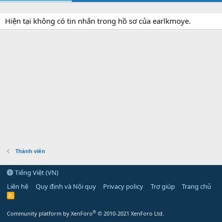
Hiện tại không có tin nhắn trong hồ sơ của earlkmoye.
Thành viên
Tiếng Việt (VN)
Liên hệ
Quy định và Nội quy
Privacy policy
Trợ giúp
Trang chủ
R
S
S
®
Community platform by XenForo
© 2010-2021 XenForo Ltd.