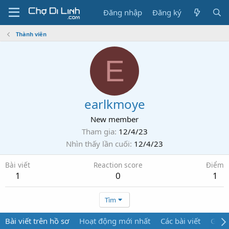
Đăng nhập
Đăng ký
Thành viên
E
earlkmoye
New member
Tham gia
12/4/23
Nhìn thấy lần cuối
12/4/23
Bài viết
Reaction score
Điểm
1
0
1
Tìm
Bài viết trên hồ sơ
Hoạt động mới nhất
Các bài viết
Giới 