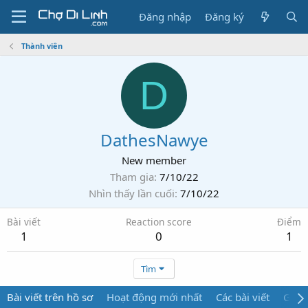
Đăng nhập
Đăng ký
Thành viên
D
DathesNawye
New member
Tham gia
7/10/22
Nhìn thấy lần cuối
7/10/22
Bài viết
Reaction score
Điểm
1
0
1
Tìm
Bài viết trên hồ sơ
Hoạt động mới nhất
Các bài viết
Giới 