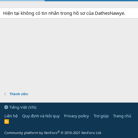
Hiện tại không có tin nhắn trong hồ sơ của DathesNawye.
Thành viên
Tiếng Việt (VN)
Liên hệ
Quy định và Nội quy
Privacy policy
Trợ giúp
Trang chủ
R
S
S
®
Community platform by XenForo
© 2010-2021 XenForo Ltd.