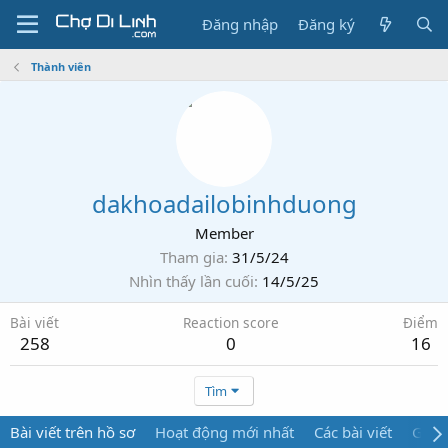
Đăng nhập
Đăng ký
Thành viên
dakhoadailobinhduong
Member
Tham gia
31/5/24
Nhìn thấy lần cuối
14/5/25
Bài viết
Reaction score
Điểm
258
0
16
Tìm
Bài viết trên hồ sơ
Hoạt động mới nhất
Các bài viết
Giới 