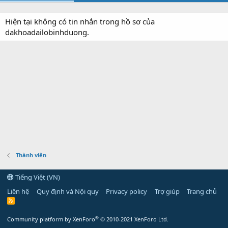
Hiện tại không có tin nhắn trong hồ sơ của
dakhoadailobinhduong.
Thành viên
Tiếng Việt (VN)
Liên hệ
Quy định và Nội quy
Privacy policy
Trợ giúp
Trang chủ
R
S
S
®
Community platform by XenForo
© 2010-2021 XenForo Ltd.