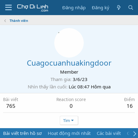
Đăng nhập
Đăng ký
Thành viên
Cuagocuanhuakingdoor
Member
Tham gia
3/6/23
Nhìn thấy lần cuối
Lúc 08:47 Hôm qua
Bài viết
Reaction score
Điểm
765
0
16
Tìm
Bài viết trên hồ sơ
Hoạt động mới nhất
Các bài viết
Giới 