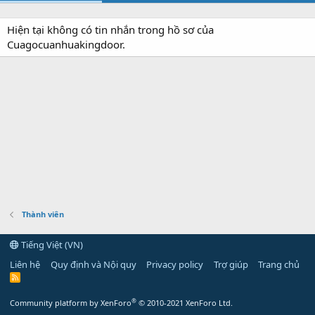
Hiện tại không có tin nhắn trong hồ sơ của
Cuagocuanhuakingdoor.
Thành viên
Tiếng Việt (VN)
Liên hệ
Quy định và Nội quy
Privacy policy
Trợ giúp
Trang chủ
R
S
S
®
Community platform by XenForo
© 2010-2021 XenForo Ltd.