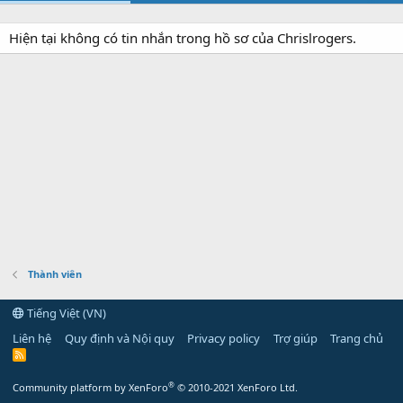
Hiện tại không có tin nhắn trong hồ sơ của Chrislrogers.
Thành viên
Tiếng Việt (VN)
Liên hệ
Quy định và Nội quy
Privacy policy
Trợ giúp
Trang chủ
R
S
S
®
Community platform by XenForo
© 2010-2021 XenForo Ltd.