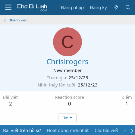
Đăng nhập
Đăng ký
Thành viên
C
Chrislrogers
New member
Tham gia
25/12/23
Nhìn thấy lần cuối
25/12/23
Bài viết
Reaction score
Điểm
2
0
1
Tìm
Bài viết trên hồ sơ
Hoạt động mới nhất
Các bài viết
Giới 