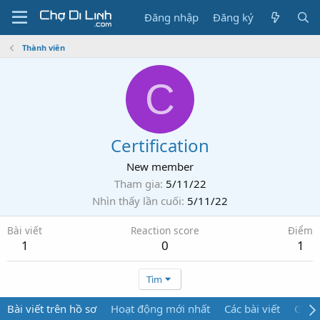
Đăng nhập
Đăng ký
Thành viên
C
Certification
New member
Tham gia
5/11/22
Nhìn thấy lần cuối
5/11/22
Bài viết
Reaction score
Điểm
1
0
1
Tìm
Bài viết trên hồ sơ
Hoạt động mới nhất
Các bài viết
Giới 