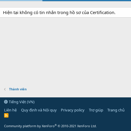
Hiện tại không có tin nhắn trong hồ sơ của Certification.
Thành viên
Tiếng Việt (VN)
Liên hệ
Quy định và Nội quy
Privacy policy
Trợ giúp
Trang chủ
R
S
S
®
Community platform by XenForo
© 2010-2021 XenForo Ltd.