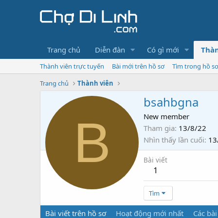
Trang chủ
Diễn đàn
Có gì mới
Thàn
Thành viên trực tuyến
Bài mới trên hồ sơ
Tìm trong hồ s
Trang chủ
Thành viên
bsahbgna
B
New member
Tham gia
13/8/22
Nhìn thấy lần cuối
13
Bài viết
1
Tìm
Bài viết trên hồ sơ
Hoạt động mới nhất
Các bài