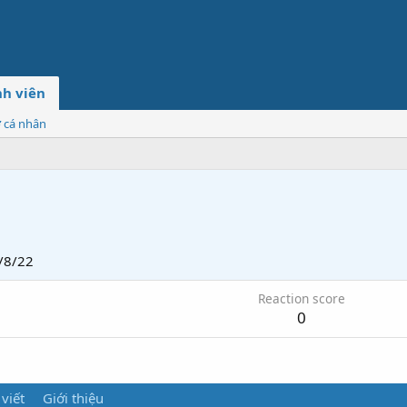
h viên
ơ cá nhân
/8/22
Reaction score
0
 viết
Giới thiệu