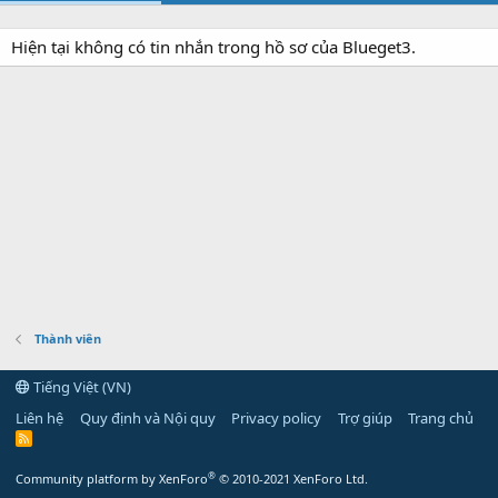
Hiện tại không có tin nhắn trong hồ sơ của Blueget3.
Thành viên
Tiếng Việt (VN)
Liên hệ
Quy định và Nội quy
Privacy policy
Trợ giúp
Trang chủ
R
S
S
®
Community platform by XenForo
© 2010-2021 XenForo Ltd.