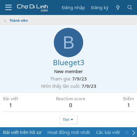
Đăng nhập
Đăng ký
Thành viên
B
Blueget3
New member
Tham gia
7/9/23
Nhìn thấy lần cuối
7/9/23
Bài viết
Reaction score
Điểm
1
0
1
Tìm
Bài viết trên hồ sơ
Hoạt động mới nhất
Các bài viết
Giới 