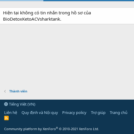
Hiện tại không có tin nhắn trong hồ sơ của
BioDetoxKetoACVsharktank.
Thành viên
Tiếng Việt (VN)
Liên hệ
Quy định và Nội quy
Privacy policy
Trợ giúp
Trang chủ
R
S
S
®
Community platform by XenForo
© 2010-2021 XenForo Ltd.