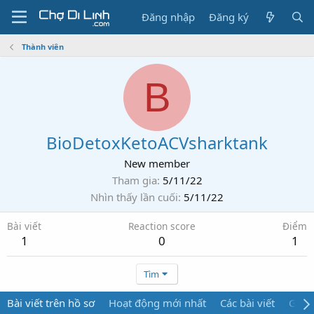
Đăng nhập
Đăng ký
Thành viên
B
BioDetoxKetoACVsharktank
New member
Tham gia
5/11/22
Nhìn thấy lần cuối
5/11/22
Bài viết
Reaction score
Điểm
1
0
1
Tìm
Bài viết trên hồ sơ
Hoạt động mới nhất
Các bài viết
Giới 