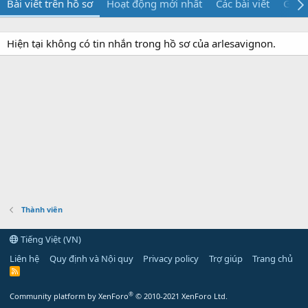
Bài viết trên hồ sơ
Hoạt động mới nhất
Các bài viết
Giới 
Hiện tại không có tin nhắn trong hồ sơ của arlesavignon.
Thành viên
Tiếng Việt (VN)
Liên hệ
Quy định và Nội quy
Privacy policy
Trợ giúp
Trang chủ
R
S
S
®
Community platform by XenForo
© 2010-2021 XenForo Ltd.