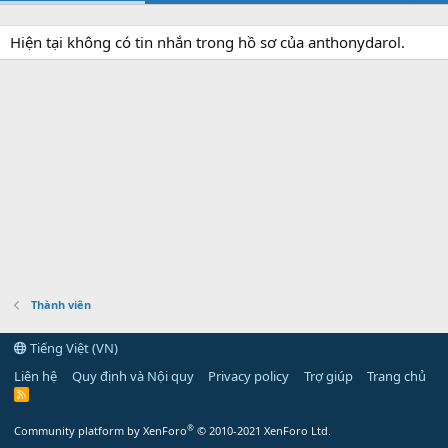
Hiện tại không có tin nhắn trong hồ sơ của anthonydarol.
Thành viên
Tiếng Việt (VN)
Liên hệ
Quy định và Nội quy
Privacy policy
Trợ giúp
Trang chủ
R
S
S
®
Community platform by XenForo
© 2010-2021 XenForo Ltd.