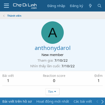
Đăng nhập
Đăng ký
Thành viên
A
anthonydarol
New member
Tham gia
7/10/22
Nhìn thấy lần cuối
7/10/22
Bài viết
Reaction score
Điểm
1
0
1
Tìm
Bài viết trên hồ sơ
Hoạt động mới nhất
Các bài viết
Giới 