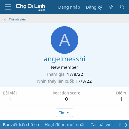
Đăng nhập
Đăng ký
Thành viên
A
angelmesshi
New member
Tham gia
17/8/22
Nhìn thấy lần cuối
17/8/22
Bài viết
Reaction score
Điểm
1
0
1
Tìm
Bài viết trên hồ sơ
Hoạt động mới nhất
Các bài viết
Giới 