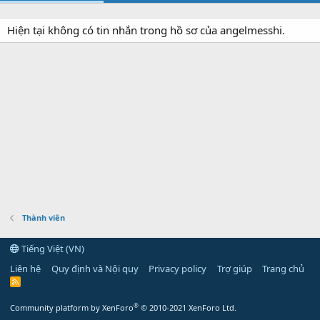
Hiện tại không có tin nhắn trong hồ sơ của angelmesshi.
Thành viên
Tiếng Việt (VN)
Liên hệ
Quy định và Nội quy
Privacy policy
Trợ giúp
Trang chủ
R
S
S
®
Community platform by XenForo
© 2010-2021 XenForo Ltd.