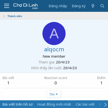
Đăng nhập
Đăng ký
Thành viên
A
alqocm
New member
Tham gia
20/4/23
Nhìn thấy lần cuối
20/4/23
Bài viết
Reaction score
Điểm
1
0
1
Tìm
Bài viết trên hồ sơ
Hoạt động mới nhất
Các bài viết
Giới 