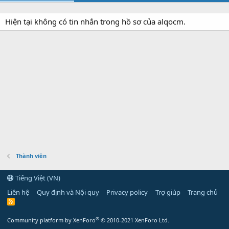
Hiện tại không có tin nhắn trong hồ sơ của alqocm.
Thành viên
Tiếng Việt (VN)
Liên hệ
Quy định và Nội quy
Privacy policy
Trợ giúp
Trang chủ
R
S
S
®
Community platform by XenForo
© 2010-2021 XenForo Ltd.