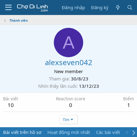
Đăng nhập
Đăng ký
Thành viên
A
alexseven042
New member
Tham gia
30/8/23
Nhìn thấy lần cuối
13/12/23
Bài viết
Reaction score
Điểm
10
0
1
Tìm
Bài viết trên hồ sơ
Hoạt động mới nhất
Các bài viết
Giới 