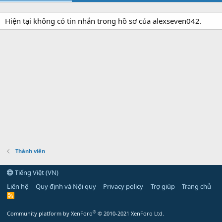
Hiện tại không có tin nhắn trong hồ sơ của alexseven042.
Thành viên
Tiếng Việt (VN)
Liên hệ
Quy định và Nội quy
Privacy policy
Trợ giúp
Trang chủ
R
S
S
®
Community platform by XenForo
© 2010-2021 XenForo Ltd.