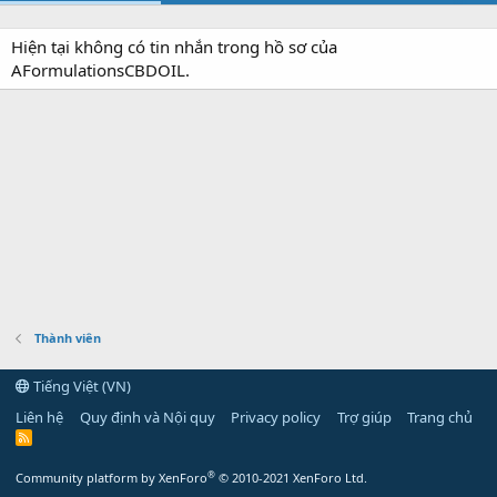
Hiện tại không có tin nhắn trong hồ sơ của
AFormulationsCBDOIL.
Thành viên
Tiếng Việt (VN)
Liên hệ
Quy định và Nội quy
Privacy policy
Trợ giúp
Trang chủ
R
S
S
®
Community platform by XenForo
© 2010-2021 XenForo Ltd.