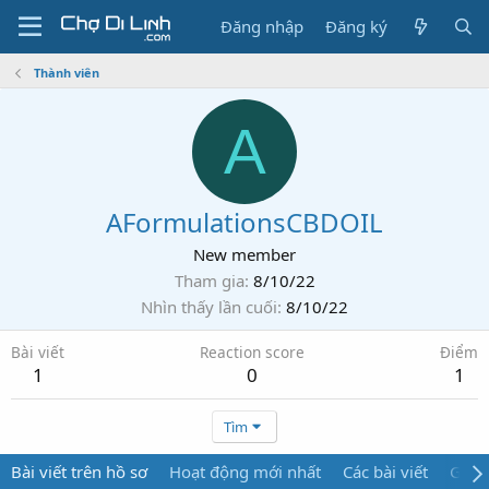
Đăng nhập
Đăng ký
Thành viên
A
AFormulationsCBDOIL
New member
Tham gia
8/10/22
Nhìn thấy lần cuối
8/10/22
Bài viết
Reaction score
Điểm
1
0
1
Tìm
Bài viết trên hồ sơ
Hoạt động mới nhất
Các bài viết
Giới 