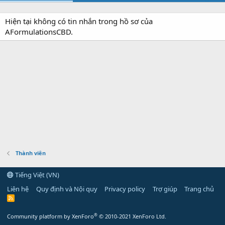
Hiện tại không có tin nhắn trong hồ sơ của
AFormulationsCBD.
Thành viên
Tiếng Việt (VN)
Liên hệ
Quy định và Nội quy
Privacy policy
Trợ giúp
Trang chủ
R
S
S
®
Community platform by XenForo
© 2010-2021 XenForo Ltd.