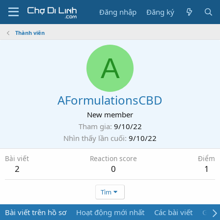
Đăng nhập
Đăng ký
Thành viên
A
AFormulationsCBD
New member
Tham gia
9/10/22
Nhìn thấy lần cuối
9/10/22
Bài viết
Reaction score
Điểm
2
0
1
Tìm
Bài viết trên hồ sơ
Hoạt động mới nhất
Các bài viết
Giới 