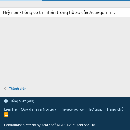
Hiện tại không có tin nhắn trong hồ sơ của Activgummi.
Thành viên
Tiếng Việt (VN)
Liên hệ
Quy định và Nội quy
Privacy policy
Trợ giúp
Trang chủ
R
S
S
®
Community platform by XenForo
© 2010-2021 XenForo Ltd.