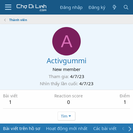
Đăng nhập
Đăng ký
Thành viên
A
Activgummi
New member
Tham gia
4/7/23
Nhìn thấy lần cuối
4/7/23
Bài viết
Reaction score
Điểm
1
0
1
Tìm
Bài viết trên hồ sơ
Hoạt động mới nhất
Các bài viết
Giới 