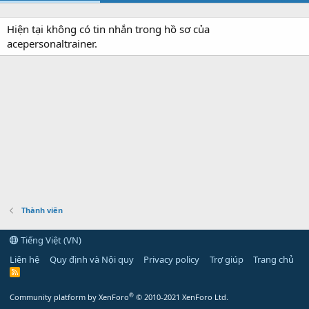
Hiện tại không có tin nhắn trong hồ sơ của
acepersonaltrainer.
Thành viên
Tiếng Việt (VN)
Liên hệ
Quy định và Nội quy
Privacy policy
Trợ giúp
Trang chủ
R
S
S
®
Community platform by XenForo
© 2010-2021 XenForo Ltd.