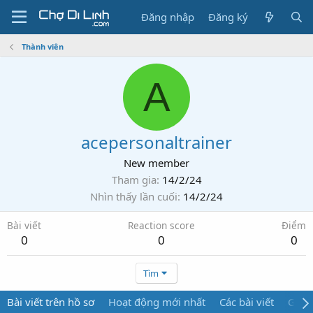
Đăng nhập
Đăng ký
Thành viên
A
acepersonaltrainer
New member
Tham gia
14/2/24
Nhìn thấy lần cuối
14/2/24
Bài viết
Reaction score
Điểm
0
0
0
Tìm
Bài viết trên hồ sơ
Hoạt động mới nhất
Các bài viết
Giới 