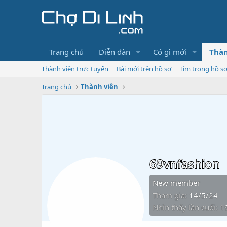
Trang chủ
Diễn đàn
Có gì mới
Thàn
Thành viên trực tuyến
Bài mới trên hồ sơ
Tìm trong hồ s
Trang chủ
Thành viên
69vnfashion
New member
Tham gia
14/5/24
Nhìn thấy lần cuối
1