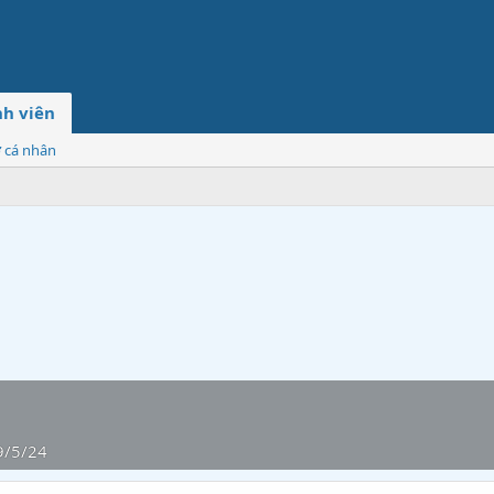
h viên
ơ cá nhân
9/5/24